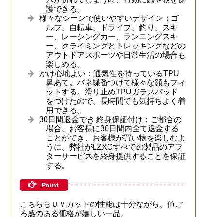
護できる。
様々なシーンで使いやすいデザイン：ゴ
ルフ、自転車、ドライブ、釣り、スキ
ー、レーシングカー、ランニングスキ
ー、クライミングとトレッキングなどの
アウトドアスポーツや日常生活の場合も
楽しめる。
かけ心地よい：通気性を持っているTPU
鼻あて。バネ蝶番つけて様々な顔もフィ
ットする。滑り止めTPUガラスパッド
をつけたので、長時間でも気持ちよく着
用できる。
30日間返金でき 終身保証付け：ご都合の
場合、お客様に30日間内全て返金する
ことができ、お客様が買い物を楽しむよ
うに、弊社がLZXCすべての製品のアフ
ターサービスを終身提供することを保証
する。
Point
こちらもＵＶカットの性能は十分ながら、値ご
ろ感のある価格が嬉しい一品。