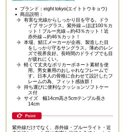
ブランド：eight tokyo(エイトトウキョウ)
商品説明：
有害な光線からしっかり目を守る。ドラ
イブ サングラス。紫外線→ほぼ100％カ
ット！ブルー光線→約43％カット！近
赤外線→約46％カット！
本場、鯖江メーカーが企画、製造した目
をしっかり守るサングラス。薄めのレン
ズで視界良好。長時間のドライブでも目
が疲れにくい。
軽くて丈夫なポリカーボネート素材を使
用。男女兼用のおしゃれなフレームで
す。日本人の骨格に合わせて設計したフ
レームの為、フィット感抜群！
持ち運びに便利なクッションソフトケー
ス付
サイズ 幅14cm高さ5cmテンプル長さ
14cm
Point
紫外線だけでなく、赤外線・ブルーライト・近