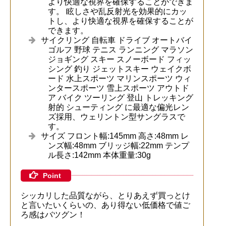
より快適な視界を確保することができま
す。 眩しさや乱反射光を効果的にカッ
トし、より快適な視界を確保することが
できます。
サイクリング 自転車 ドライブ オートバイ
ゴルフ 野球 テニス ランニング マラソン
ジョギング スキー スノーボード フィッ
シング 釣り ジェットスキー ウェイクボ
ード 水上スポーツ マリンスポーツ ウィ
ンタースポーツ 雪上スポーツ アウトド
ア バイク ツーリング 登山 トレッキング
射的 シューティング に最適な偏光レン
ズ採用、ウェリントン型サングラスで
す。
サイズ フロント幅:145mm 高さ:48mm レ
ンズ幅:48mm ブリッジ幅:22mm テンプ
ル長さ:142mm 本体重量:30g
Point
シッカリした品質ながら、とりあえず買っとけ
と言いたいくらいの、あり得ない低価格で値ご
ろ感はバツグン！