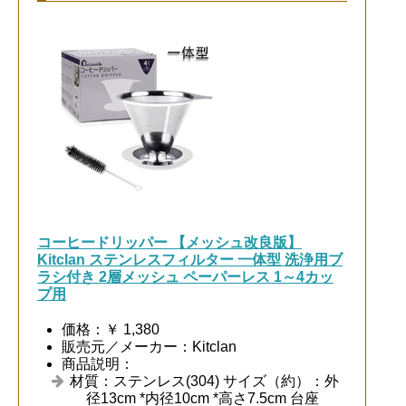
コーヒードリッパー 【メッシュ改良版】
Kitclan ステンレスフィルター 一体型 洗浄用ブ
ラシ付き 2層メッシュ ペーパーレス 1～4カッ
プ用
価格：￥ 1,380
販売元／メーカー：Kitclan
商品説明：
材質：ステンレス(304) サイズ（約）：外
径13cm *内径10cm *高さ7.5cm 台座