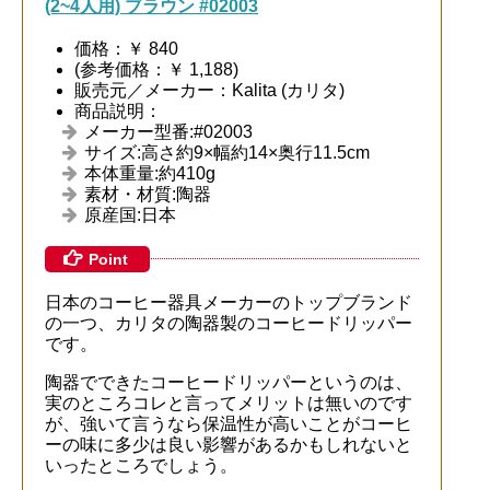
(2~4人用) ブラウン #02003
価格：￥ 840
(参考価格：￥ 1,188)
販売元／メーカー：Kalita (カリタ)
商品説明：
メーカー型番:#02003
サイズ:高さ約9×幅約14×奥行11.5cm
本体重量:約410g
素材・材質:陶器
原産国:日本
Point
日本のコーヒー器具メーカーのトップブランド
の一つ、カリタの陶器製のコーヒードリッパー
です。
陶器でできたコーヒードリッパーというのは、
実のところコレと言ってメリットは無いのです
が、強いて言うなら保温性が高いことがコーヒ
ーの味に多少は良い影響があるかもしれないと
いったところでしょう。