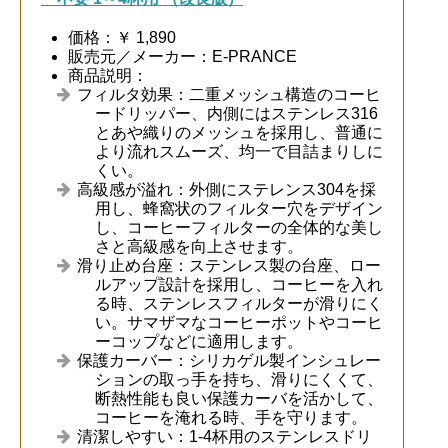
価格：￥ 1,890
販売元／メーカー：E-PRANCE
商品説明：
フィルタ効果：二重メッシュ構造のコーヒ
ードリッパー、内側にはステンレス316
とあや織りのメッシュを採用し、普通に
より流れスムーズ、均一で目詰まりしに
くい。
高級感が溢れ：外側にステレンス304を採
用し、蜂窩状のフィルター穴をデザイン
し、コーヒーフィルターの全体的な美し
さと高級感を向上させます。
滑り止め台座：ステンレス製の台座、ロー
ルアップ設計を採用し、コーヒーを入れ
る時、ステンレスフィルターが滑りにく
い。サマザマなコーヒーポットやコーヒ
ーコップなどに適用します。
保護カーバー：シリカゲル製インシュレー
ションの取っ手を持ち、滑りにくくて、
断熱性能も良い保護カーバを活かして、
コーヒーを淹れる時、手を守ります。
清潔しやすい：1-4杯用のステンレスドリ