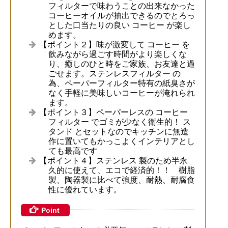
フィルターで味わうことの出来なかった
コーヒーオイルが抽出できるのでとろっ
とした口当たりの良い コーヒー が楽し
めます。
【ポイント２】味が激変して コーヒー を
飲みながら過ごす時間がより楽しくな
り、癒しのひと時をご家族、お友達と過
ごせます。ステンレスフィルター の
為、ペーパーフィルター特有の紙臭さが
なく手軽に美味しいコーヒーが淹れられ
ます。
【ポイント３】ペーパーレスの コーヒー
フィルター でゴミが少なく衛生的！ ス
タンド とセットなのでキッチンに無造
作に置いてもかっこよくインテリアとし
ても最高です
【ポイント４】ステンレス 製のため半永
久的に使えて、エコで経済的！！ 樹脂
製、陶器製に比べて強度、耐熱、耐腐食
性に優れています。
Point