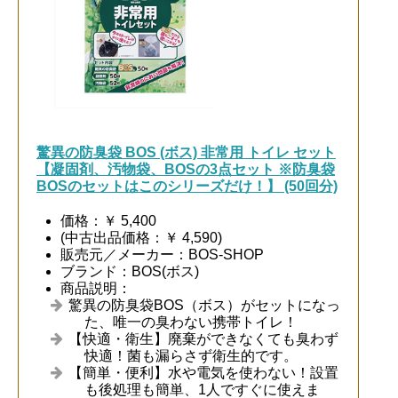
驚異の防臭袋 BOS (ボス) 非常用 トイレ セット
【凝固剤、汚物袋、BOSの3点セット ※防臭袋
BOSのセットはこのシリーズだけ！】 (50回分)
価格：￥ 5,400
(中古出品価格：￥ 4,590)
販売元／メーカー：BOS-SHOP
ブランド：BOS(ボス)
商品説明：
驚異の防臭袋BOS（ボス）がセットになっ
た、唯一の臭わない携帯トイレ！
【快適・衛生】廃棄ができなくても臭わず
快適！菌も漏らさず衛生的です。
【簡単・便利】水や電気を使わない！設置
も後処理も簡単、1人ですぐに使えま