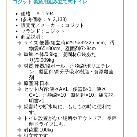
コジット 緊急用組み立て式トイレ
価格：￥ 1,594
(参考価格：￥ 2,138)
販売元／メーカー：コジット
ブランド：コジット
商品説明：
サイズ:便器(組立時)/25.5×32×25.5cm、汚
物袋/65×80cm、凝固剤/7×8cm
重量:本体/0.9kg、凝固材(1袋あた
り)/0.009kg
材質:便器/段ボール、汚物袋/ポリエチレ
ン、凝固剤/高分子吸水樹脂・食添殺菌
剤
原産国:日本
セット内容:便器A×1、便器B×1、便器
C×1、汚物袋×10、凝固剤×10、組立説
明書×1
災害時や断水時に。もしもの時に便利で
す。
トイレ設置がない場所やアウトドア、長距
離ドライブにも。
耐荷重:100kg
組立式です。