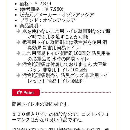
価格：￥ 2,879
(参考価格：￥ 7,960)
販売元／メーカー：オゾンアソシア
ブランド：オゾンアソシア
商品説明：
水を使わない非常用トイレ凝固剤なので断
水時でも用を足すことが可能
携帯用トイレ凝固剤には活性炭を使用 消
臭効果 災害用簡易トイレ
非常用簡易トイレ凝固剤100回分 防災用品
の必需品 断水時の簡易トイレ
汚物処理袋は付属しておりません 大容量
パック 非常用トイレ100回分
汚物処理袋別売り 防災グッズ 非常用トイ
レセット 簡易トイレ凝固剤
Point
簡易トイレ用の凝固材です。
１００個入りでこの値段なので、コストパフォ
ーマンスはかなり良い商品ですね。
袋は付いていない凝固剤だけの商品なので、他