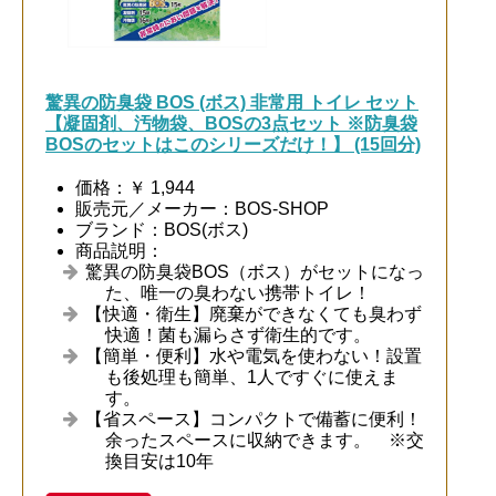
驚異の防臭袋 BOS (ボス) 非常用 トイレ セット
【凝固剤、汚物袋、BOSの3点セット ※防臭袋
BOSのセットはこのシリーズだけ！】 (15回分)
価格：￥ 1,944
販売元／メーカー：BOS-SHOP
ブランド：BOS(ボス)
商品説明：
驚異の防臭袋BOS（ボス）がセットになっ
た、唯一の臭わない携帯トイレ！
【快適・衛生】廃棄ができなくても臭わず
快適！菌も漏らさず衛生的です。
【簡単・便利】水や電気を使わない！設置
も後処理も簡単、1人ですぐに使えま
す。
【省スペース】コンパクトで備蓄に便利！
余ったスペースに収納できます。 ※交
換目安は10年