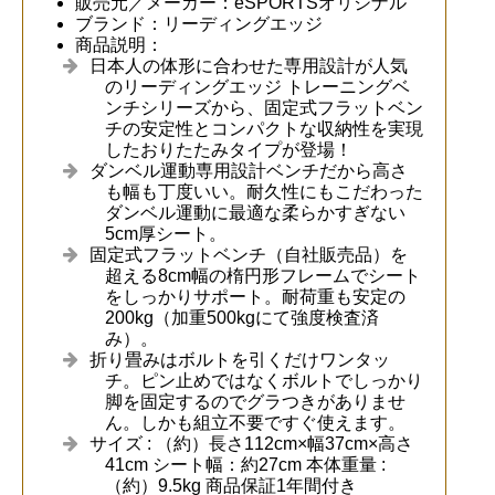
販売元／メーカー：eSPORTSオリジナル
ブランド：リーディングエッジ
商品説明：
日本人の体形に合わせた専用設計が人気
のリーディングエッジ トレーニングベ
ンチシリーズから、固定式フラットベン
チの安定性とコンパクトな収納性を実現
したおりたたみタイプが登場！
ダンベル運動専用設計ベンチだから高さ
も幅も丁度いい。耐久性にもこだわった
ダンベル運動に最適な柔らかすぎない
5cm厚シート。
固定式フラットベンチ（自社販売品）を
超える8cm幅の楕円形フレームでシート
をしっかりサポート。耐荷重も安定の
200kg（加重500kgにて強度検査済
み）。
折り畳みはボルトを引くだけワンタッ
チ。ピン止めではなくボルトでしっかり
脚を固定するのでグラつきがありませ
ん。しかも組立不要ですぐ使えます。
サイズ : （約）長さ112cm×幅37cm×高さ
41cm シート幅：約27cm 本体重量 :
（約）9.5kg 商品保証1年間付き