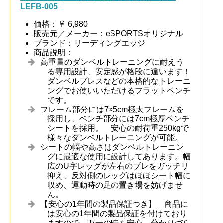
LEFB-005
価格：￥ 6,980
販売元／メーカー：eSPORTSオリジナル
ブランド：リーディングエッジ
商品説明：
高重量のダンベルトレーニングに耐えう
る専用設計、安定感が格段に違います！
ダンベルプレスなどの本格的なトレーニ
ングでお使いいただけるフラットベンチ
です。
フレーム部分には7×5cm極太フレームを
採用し、ベンチ部分には7cm極厚ベンチ
シートを採用。 安心の耐荷重250kgで
様々なダンベルトレーニングが可能。
シートの幅や高さはダンベルトレーニン
グに最適な使用に設計してあります。幅
広のU字レッグが左右のブレをガッチリ
抑え、反対側のレッグはほほシート幅に
収め、運動時の足の置き場を妨げませ
ん。
【安心の1年間の製品保証つき】 商品に
は安心の1年間の製品保証を付けており
ますので、万一の時も安心。分かりづら