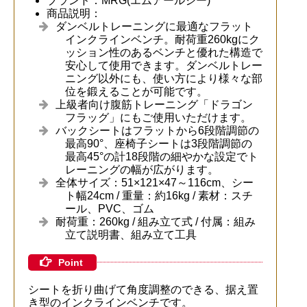
ブランド：MRG(エムアールジー)
商品説明：
ダンベルトレーニングに最適なフラット
インクラインベンチ。耐荷重260kgにク
ッション性のあるベンチと優れた構造で
安心して使用できます。ダンベルトレー
ニング以外にも、使い方により様々な部
位を鍛えることが可能です。
上級者向け腹筋トレーニング「ドラゴン
フラッグ」にもご使用いただけます。
バックシートはフラットから6段階調節の
最高90°、座椅子シートは3段階調節の
最高45°の計18段階の細やかな設定でト
レーニングの幅が広がります。
全体サイズ：51×121×47～116cm、シー
ト幅24cm / 重量：約16kg / 素材：スチ
ール、PVC、ゴム
耐荷重：260kg / 組み立て式 / 付属：組み
立て説明書、組み立て工具
Point
シートを折り曲げて角度調整のできる、据え置
き型のインクラインベンチです。