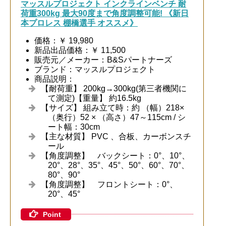
マッスルプロジェクト インクラインベンチ 耐
荷重300kg 最大90度まで角度調整可能! 《新日
本プロレス 棚橋選手 オススメ》
価格：￥ 19,980
新品出品価格：￥ 11,500
販売元／メーカー：B&Sパートナーズ
ブランド：マッスルプロジェクト
商品説明：
【耐荷重】 200kg→300kg(第三者機関に
て測定)【重量】 約16.5kg
【サイズ】 組み立て時：約 （幅）218×
（奥行）52 × （高さ）47～115cm / シ
ート幅：30cm
【主な材質】 PVC 、合板、カーボンスチ
ール
【角度調整】 バックシート：0°、10°、
20°、28°、35°、45°、50°、60°、70°、
80°、90°
【角度調整】 フロントシート：0°、
20°、45°
Point