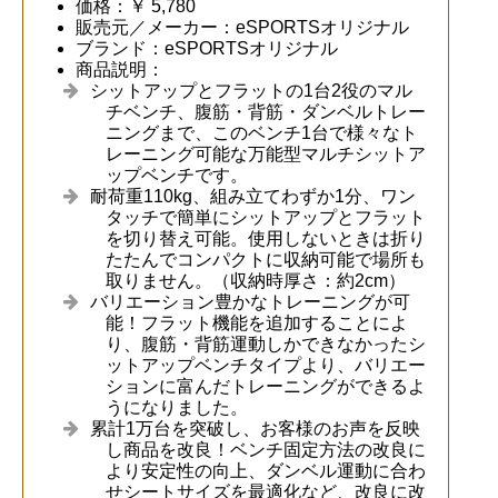
価格：￥ 5,780
販売元／メーカー：eSPORTSオリジナル
ブランド：eSPORTSオリジナル
商品説明：
シットアップとフラットの1台2役のマル
チベンチ、腹筋・背筋・ダンベルトレー
ニングまで、このベンチ1台で様々なト
レーニング可能な万能型マルチシットア
ップベンチです。
耐荷重110kg、組み立てわずか1分、ワン
タッチで簡単にシットアップとフラット
を切り替え可能。使用しないときは折り
たたんでコンパクトに収納可能で場所も
取りません。（収納時厚さ：約2cm）
バリエーション豊かなトレーニングが可
能！フラット機能を追加することによ
り、腹筋・背筋運動しかできなかったシ
ットアップベンチタイプより、バリエー
ションに富んだトレーニングができるよ
うになりました。
累計1万台を突破し、お客様のお声を反映
し商品を改良！ベンチ固定方法の改良に
より安定性の向上、ダンベル運動に合わ
せシートサイズを最適化など、改良に改