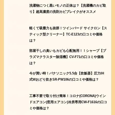
洗濯物につく黒いモノの正体は？【洗濯機のカビ取
り】超高濃度の洗剤カビブレイクがオススメ
軽くて吸塵力も抜群！ツインバード サイクロン【ス
ティック型クリーナー】TC-E123の口コミや価格
は？
部屋干しの臭いもカビも心配無用！！シャープ【プ
ラズマクラスター除湿機】CV-F71の口コミや価格
は？
今が買い時！パナソニック5.5合【炊飯器】圧力IH
式Wおどり炊きSR-PW106の口コミや価格は？
工事不要で取り付け簡単！コロナ(CORONA)ウイン
ドエアコン(窓用エアコン)冷房専用CW-F1616の口コ
ミや価格は？